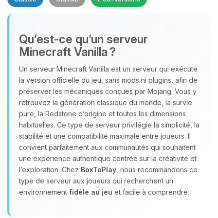
Qu’est‑ce qu’un serveur
Minecraft Vanilla ?
Un serveur Minecraft Vanilla est un serveur qui exécute
Youpi, enfin quelqu’un pour me
la version officielle du jeu, sans mods ni plugins, afin de
parler ! Moi c’est Choupy, ton petit
préserver les mécaniques conçues par Mojang. Vous y
assistant BoxToPlay. Dis-moi ce dont
retrouvez la génération classique du monde, la survie
tu as besoin et je vais remuer mes
pure, la Redstone d’origine et toutes les dimensions
petits circuits pour t’aider.
habituelles. Ce type de serveur privilégie la simplicité, la
stabilité et une compatibilité maximale entre joueurs. Il
08/08/2026 à 07:26
convient parfaitement aux communautés qui souhaitent
une expérience authentique centrée sur la créativité et
l’exploration. Chez
BoxToPlay
, nous recommandons ce
type de serveur aux joueurs qui recherchent un
environnement
fidèle au jeu
et facile à comprendre.