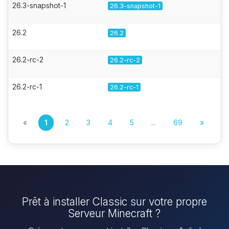
26.3-snapshot-1
26.3-snapshot-1
26.2
26.2
26.2-rc-2
26.2-rc-2
26.2-rc-1
26.2-rc-1
«
1
2
3
4
5
...
69
»
Prêt à installer Classic sur votre propre
Serveur Minecraft ?