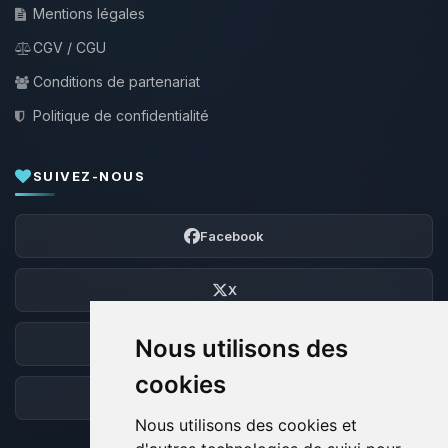
Mentions légales
CGV / CGU
Conditions de partenariat
Politique de confidentialité
SUIVEZ-NOUS
Facebook
X
Nous utilisons des
Discord
cookies
Forum
Nous utilisons des cookies et