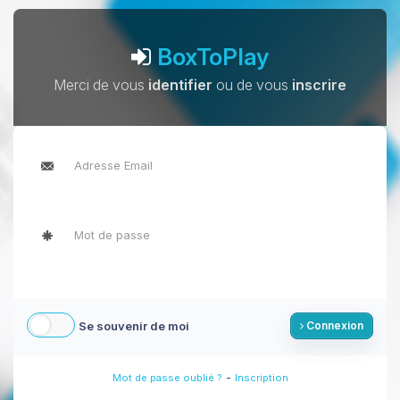
BoxToPlay
Merci de vous
identifier
ou de vous
inscrire
Se souvenir de moi
Connexion
-
Mot de passe oublié ?
Inscription