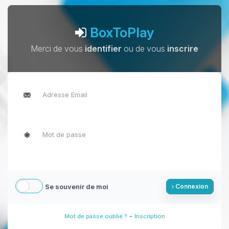
BoxToPlay
Merci de vous
identifier
ou de vous
inscrire
Se souvenir de moi
Connexion
-
Mot de passe oublié ?
Inscription