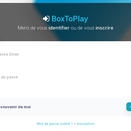
BoxToPlay
Merci de vous
identifier
ou de vous
inscrire
 souvenir de moi
-
Mot de passe oublié ?
Inscription