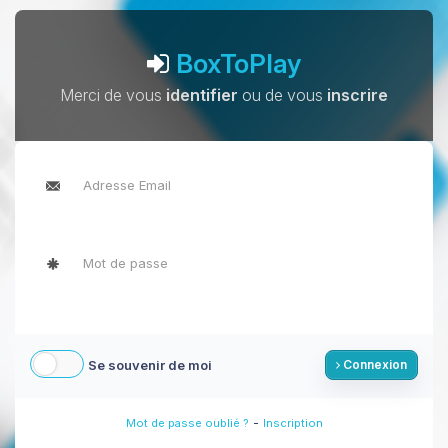
BoxToPlay
Merci de vous
identifier
ou de vous
inscrire
Se souvenir de moi
Connexion
-
Mot de passe oublié ?
Inscription