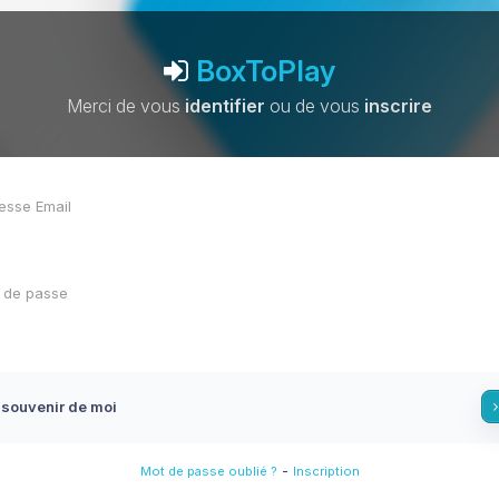
BoxToPlay
Merci de vous
identifier
ou de vous
inscrire
 souvenir de moi
-
Mot de passe oublié ?
Inscription