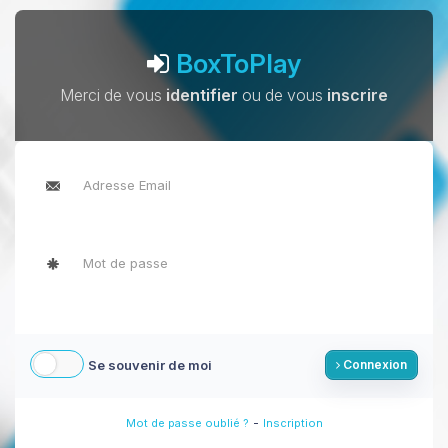
BoxToPlay
Merci de vous
identifier
ou de vous
inscrire
Se souvenir de moi
Connexion
-
Mot de passe oublié ?
Inscription