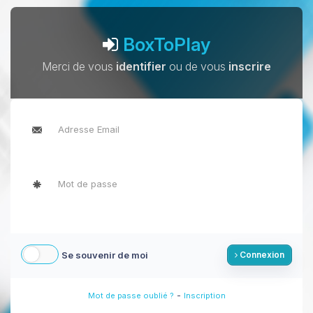
BoxToPlay
Merci de vous
identifier
ou de vous
inscrire
Se souvenir de moi
Connexion
-
Mot de passe oublié ?
Inscription