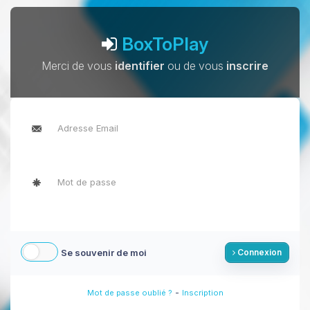
BoxToPlay
Merci de vous
identifier
ou de vous
inscrire
Se souvenir de moi
Connexion
-
Mot de passe oublié ?
Inscription