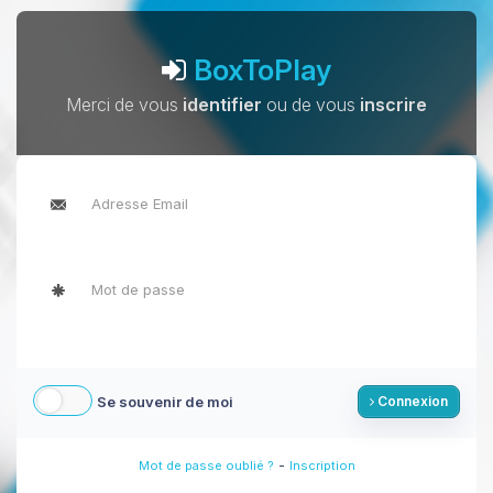
BoxToPlay
Merci de vous
identifier
ou de vous
inscrire
Se souvenir de moi
Connexion
-
Mot de passe oublié ?
Inscription