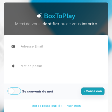
BoxToPlay
Merci de vous
identifier
ou de vous
inscrire
Se souvenir de moi
Connexion
-
Mot de passe oublié ?
Inscription