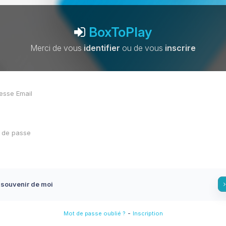
BoxToPlay
Merci de vous
identifier
ou de vous
inscrire
 souvenir de moi
-
Mot de passe oublié ?
Inscription