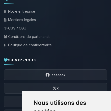
Notre entreprise
Mentions légales
CGV / CGU
Conditions de partenariat
Politique de confidentialité
SUIVEZ-NOUS
Facebook
X
Nous utilisons des
Discord