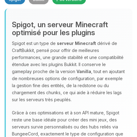
Spigot, un serveur Minecraft
optimisé pour les plugins
Spigot est un type de
serveur Minecraft
dérivé de
CraftBukkit, pensé pour offrir de meilleures
Youpi, enfin quelqu’un pour me
performances, une grande stabilité et une compatibilité
parler ! Moi c’est Choupy, ton petit
étendue avec les plugins Bukkit. Il conserve le
assistant BoxToPlay. Dis-moi ce dont
gameplay proche de la version
Vanilla
, tout en ajoutant
tu as besoin et je vais remuer mes
de nombreuses options de configuration, par exemple
petits circuits pour t’aider.
la gestion fine des entités, de la redstone ou du
10/08/2026 à 19:53
chargement des chunks, ce qui aide à réduire les lags
sur les serveurs très peuplés.
Grâce à ces optimisations et à son API mature, Spigot
reste une base idéale pour créer des mini jeux, des
serveurs survie personnalisés ou des hubs reliés via
BungeeCord, exactement le type de configuration que