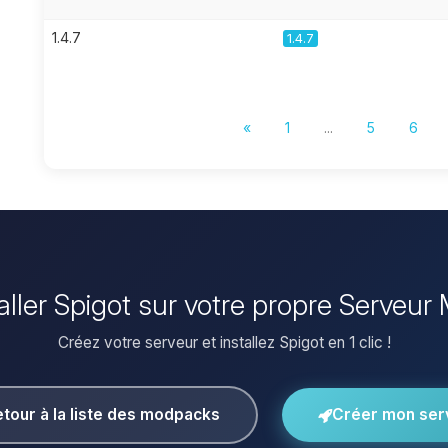
1.4.7
1.4.7
«
1
...
5
6
taller Spigot sur votre propre Serveur 
Créez votre serveur et installez Spigot en 1 clic !
tour à la liste des modpacks
Créer mon ser