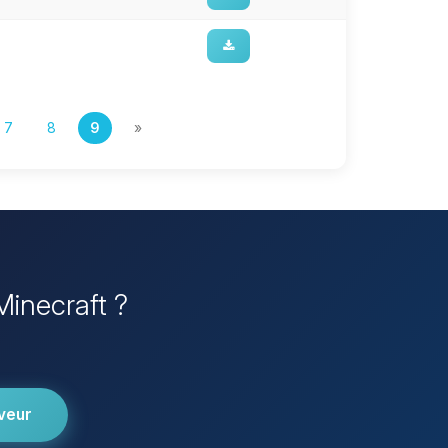
7
8
9
»
Minecraft ?
veur