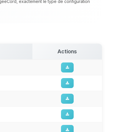
ngeeCord, exactement le type de configuration
Actions