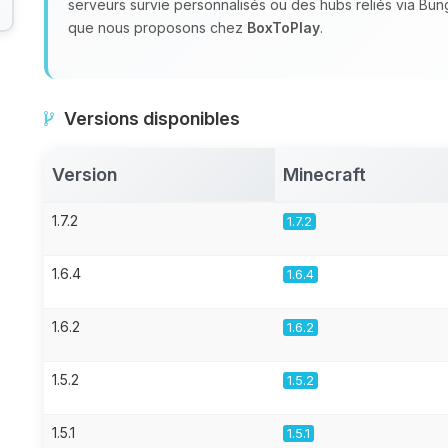
serveurs survie personnalisés ou des hubs reliés via Bu
que nous proposons chez
BoxToPlay
.
Versions disponibles
Version
Minecraft
1.7.2
1.7.2
1.6.4
1.6.4
1.6.2
1.6.2
1.5.2
1.5.2
1.5.1
1.5.1