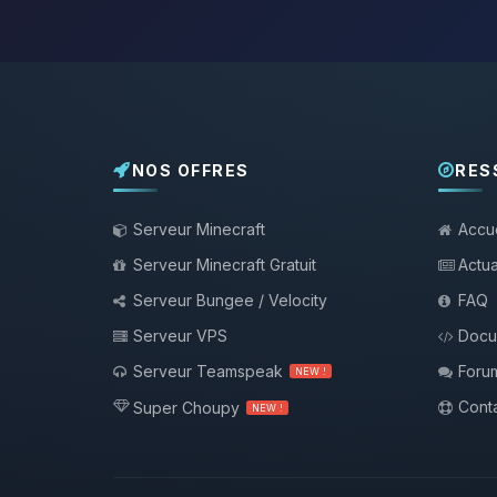
NOS OFFRES
RES
Serveur Minecraft
Accue
Serveur Minecraft Gratuit
Actua
Serveur Bungee / Velocity
FAQ
Serveur VPS
Docu
Serveur Teamspeak
Foru
NEW !
Conta
Super Choupy
NEW !