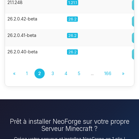
21.1.248
1.21.1
26.2.0.42-beta
26.2
26.2.0.41-beta
26.2
26.2.0.40-beta
26.2
«
1
2
3
4
5
...
166
»
Prêt à installer NeoForge sur votre propre
Serveur Minecraft ?