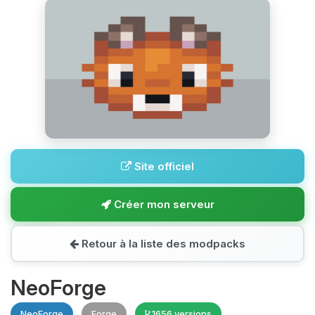
Site officiel
Créer mon serveur
Retour à la liste des modpacks
NeoForge
NeoForge
Forge
1656 versions