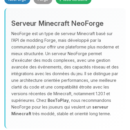
Serveur Minecraft NeoForge
NeoForge est un type de serveur Minecraft basé sur
l’API de modding Forge, mais développé par la
communauté pour offrir une plateforme plus moderne et
Youpi, enfin quelqu’un pour me
mieux structurée. Un serveur NeoForge permet
parler ! Moi c’est Choupy, ton petit
assistant BoxToPlay. Dis-moi ce dont
d’exécuter des mods complexes, avec une gestion
tu as besoin et je vais remuer mes
avancée des événements, des capacités réseau et des
petits circuits pour t’aider.
intégrations avec les données du jeu. Il se distingue par
une architecture orientée performances, une meilleure
10/08/2026 à 11:23
clarté du code et une compatibilité étroite avec les
versions récentes de Minecraft, notamment 1.20.1 et
supérieures. Chez
BoxToPlay
, nous recommandons
NeoForge pour les joueurs qui veulent un
serveur
Minecraft
très moddé, stable et orienté long terme.