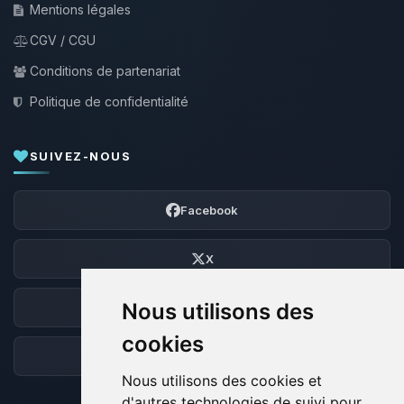
Mentions légales
CGV / CGU
Conditions de partenariat
Politique de confidentialité
SUIVEZ-NOUS
Facebook
X
Nous utilisons des
Discord
cookies
Forum
Nous utilisons des cookies et
d'autres technologies de suivi pour