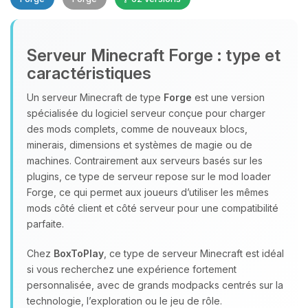
Youpi, enfin quelqu’un pour me
Serveur Minecraft Forge : type et
parler ! Moi c’est Choupy, ton petit
caractéristiques
assistant BoxToPlay. Dis-moi ce dont
tu as besoin et je vais remuer mes
Un serveur Minecraft de type
Forge
est une version
petits circuits pour t’aider.
spécialisée du logiciel serveur conçue pour charger
des mods complets, comme de nouveaux blocs,
09/08/2026 à 10:44
minerais, dimensions et systèmes de magie ou de
machines. Contrairement aux serveurs basés sur les
plugins, ce type de serveur repose sur le mod loader
Forge, ce qui permet aux joueurs d’utiliser les mêmes
mods côté client et côté serveur pour une compatibilité
parfaite.
Chez
BoxToPlay
, ce type de serveur Minecraft est idéal
si vous recherchez une expérience fortement
personnalisée, avec de grands modpacks centrés sur la
technologie, l’exploration ou le jeu de rôle.