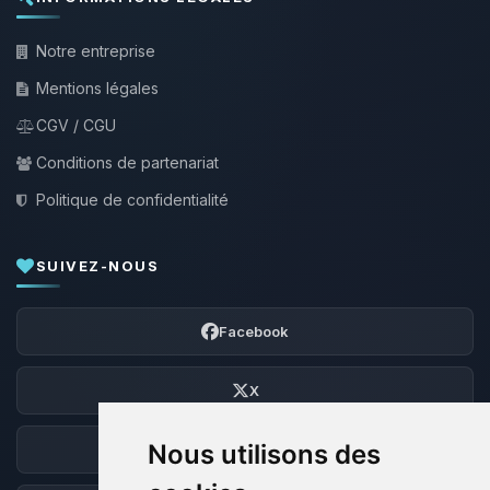
Notre entreprise
Mentions légales
CGV / CGU
Conditions de partenariat
Politique de confidentialité
SUIVEZ-NOUS
Facebook
X
Nous utilisons des
Discord