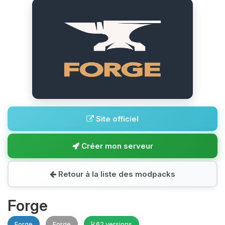
Site officiel
Créer mon serveur
Retour à la liste des modpacks
Forge
Forge
Forge
62 versions