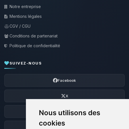
Notre entreprise
Mentions légales
CGV / CGU
Conditions de partenariat
Politique de confidentialité
SUIVEZ-NOUS
Facebook
X
Nous utilisons des
Discord
cookies
Forum