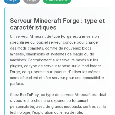
Serveur Minecraft Forge : type et
caractéristiques
Un serveur Minecraft de type
Forge
est une version
spécialisée du logiciel serveur conçue pour charger
Youpi, enfin quelqu’un pour me
des mods complets, comme de nouveaux blocs,
parler ! Moi c’est Choupy, ton petit
minerais, dimensions et systèmes de magie ou de
assistant BoxToPlay. Dis-moi ce dont
machines. Contrairement aux serveurs basés sur les
tu as besoin et je vais remuer mes
plugins, ce type de serveur repose sur le mod loader
petits circuits pour t’aider.
Forge, ce qui permet aux joueurs d’utiliser les mêmes
08/08/2026 à 04:23
mods côté client et côté serveur pour une compatibilité
parfaite.
Chez
BoxToPlay
, ce type de serveur Minecraft est idéal
si vous recherchez une expérience fortement
personnalisée, avec de grands modpacks centrés sur la
technologie, l’exploration ou le jeu de rôle.