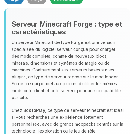
Serveur Minecraft Forge : type et
caractéristiques
Un serveur Minecraft de type
Forge
est une version
spécialisée du logiciel serveur conçue pour charger
Youpi, enfin quelqu’un pour me
des mods complets, comme de nouveaux blocs,
parler ! Moi c’est Choupy, ton petit
minerais, dimensions et systèmes de magie ou de
assistant BoxToPlay. Dis-moi ce dont
machines. Contrairement aux serveurs basés sur les
tu as besoin et je vais remuer mes
plugins, ce type de serveur repose sur le mod loader
petits circuits pour t’aider.
Forge, ce qui permet aux joueurs d’utiliser les mêmes
07/08/2026 à 20:35
mods côté client et côté serveur pour une compatibilité
parfaite.
Chez
BoxToPlay
, ce type de serveur Minecraft est idéal
si vous recherchez une expérience fortement
personnalisée, avec de grands modpacks centrés sur la
technologie, l’exploration ou le jeu de rôle.