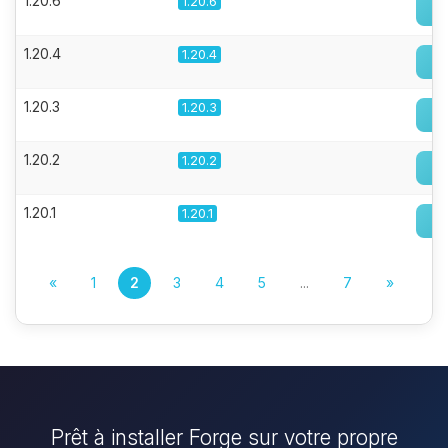
1.20.6
1.20.6
1.20.4
1.20.4
1.20.3
1.20.3
1.20.2
1.20.2
1.20.1
1.20.1
«
1
2
3
4
5
...
7
»
Prêt à installer Forge sur votre propre