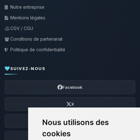
Notre entreprise
Mentions légales
CGV / CGU
Conditions de partenariat
Politique de confidentialité
SUIVEZ-NOUS
Facebook
X
Nous utilisons des
Discord
cookies
Forum