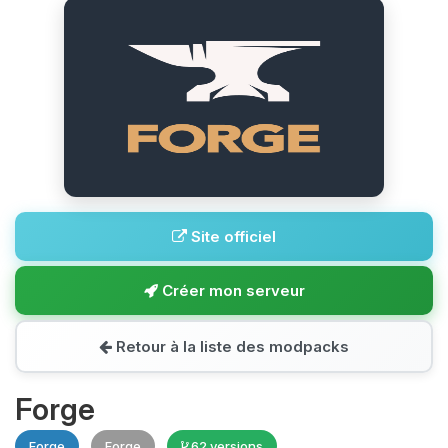
Site officiel
Créer mon serveur
Retour à la liste des modpacks
Forge
Forge
Forge
62 versions