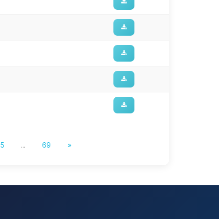
5
...
69
»