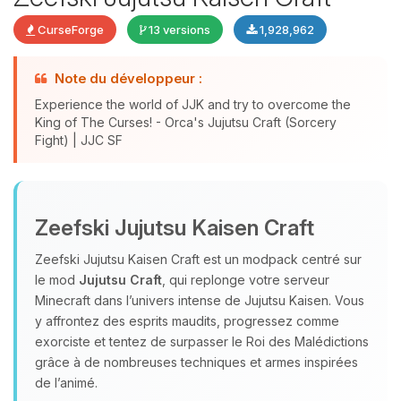
CurseForge
13 versions
1,928,962
Note du développeur :
Experience the world of JJK and try to overcome the
King of The Curses! - Orca's Jujutsu Craft (Sorcery
Fight) | JJC SF
Youpi, enfin quelqu’un pour me
parler ! Moi c’est Choupy, ton petit
Zeefski Jujutsu Kaisen Craft
assistant BoxToPlay. Dis-moi ce dont
tu as besoin et je vais remuer mes
Zeefski Jujutsu Kaisen Craft est un modpack centré sur
petits circuits pour t’aider.
le mod
Jujutsu Craft
, qui replonge votre serveur
07/08/2026 à 14:25
Minecraft dans l’univers intense de Jujutsu Kaisen. Vous
y affrontez des esprits maudits, progressez comme
exorciste et tentez de surpasser le Roi des Malédictions
grâce à de nombreuses techniques et armes inspirées
de l’animé.