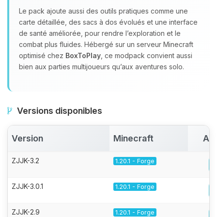
Le pack ajoute aussi des outils pratiques comme une
carte détaillée, des sacs à dos évolués et une interface
de santé améliorée, pour rendre l’exploration et le
combat plus fluides. Hébergé sur un serveur Minecraft
optimisé chez
BoxToPlay
, ce modpack convient aussi
bien aux parties multijoueurs qu’aux aventures solo.
Versions disponibles
Version
Minecraft
Act
ZJJK-3.2
1.20.1 - Forge
ZJJK-3.0.1
1.20.1 - Forge
ZJJK-2.9
1.20.1 - Forge