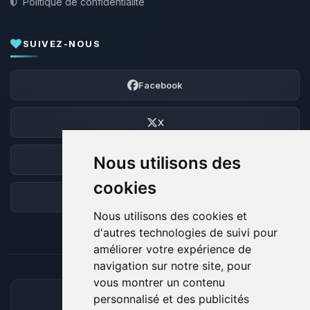
Politique de confidentialité
SUIVEZ-NOUS
Facebook
X
Nous utilisons des
Discord
cookies
Forum
Nous utilisons des cookies et
d'autres technologies de suivi pour
améliorer votre expérience de
navigation sur notre site, pour
vous montrer un contenu
personnalisé et des publicités
MOYENS DE PAIEMENT ACCEPTÉS