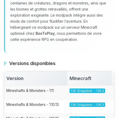
centaines de créatures, dragons et monstres, ainsi que
les biomes et grottes retravaillés, offrent une
exploration exigeante. Le modpack intègre aussi des
mods de confort pour fluidifier l’aventure. En
hébergeant ce modpack sur un serveur Minecraft
optimisé chez
BoxToPlay
, nous permettons de vivre
cette expérience RPG en coopération.
Versions disponibles
Version
Minecraft
A
Mineshafts & Monsters - 1.11
1.16-Snapshot - 1.16.2
Mineshafts & Monsters - 1.10.13
1.16-Snapshot - 1.16.2