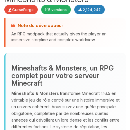
CurseForge
5 versions
2,124,247
Note du développeur :
An RPG modpack that actually gives the player an
Youpi, enfin quelqu’un pour me
immersive storyline and complex worldview.
parler ! Moi c’est Choupy, ton petit
assistant BoxToPlay. Dis-moi ce dont
tu as besoin et je vais remuer mes
petits circuits pour t’aider.
Mineshafts & Monsters, un RPG
complet pour votre serveur
06/08/2026 à 11:31
Minecraft
Mineshafts & Monsters
transforme Minecraft 1.16.5 en
véritable jeu de rôle centré sur une histoire immersive et
un univers cohérent. Vous suivez une quête principale
obligatoire, complétée par de nombreuses quêtes
annexes qui dévoilent un lore dense et les conflits entre
différentes factions. Le système de réputation, les