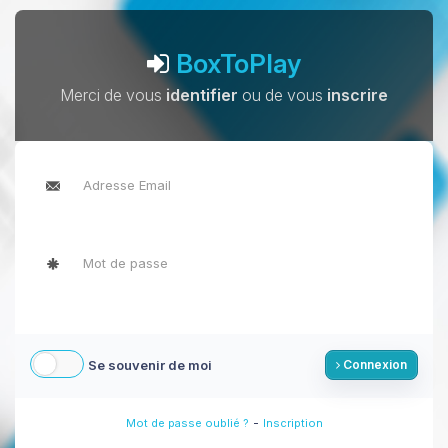
BoxToPlay
Merci de vous
identifier
ou de vous
inscrire
Se souvenir de moi
Connexion
-
Mot de passe oublié ?
Inscription