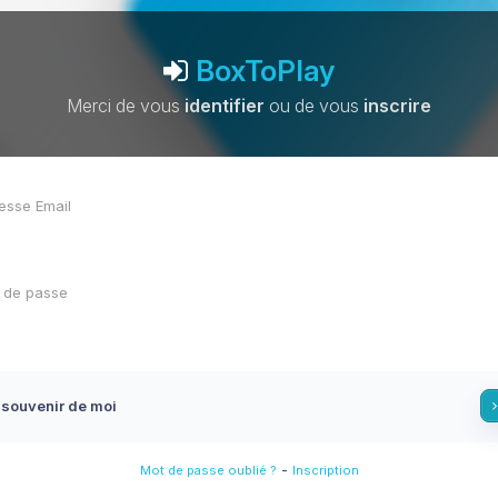
BoxToPlay
Merci de vous
identifier
ou de vous
inscrire
 souvenir de moi
-
Mot de passe oublié ?
Inscription