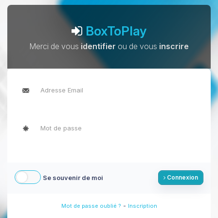
BoxToPlay
Merci de vous
identifier
ou de vous
inscrire
Se souvenir de moi
Connexion
-
Mot de passe oublié ?
Inscription