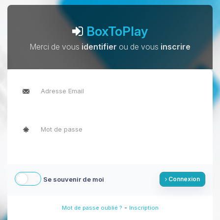
BoxToPlay
Merci de vous
identifier
ou de vous
inscrire
Se souvenir de moi
Connexion
-
Mot de passe oublié ?
Inscription