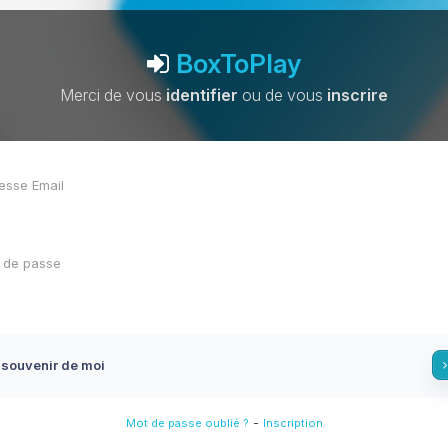
BoxToPlay
Merci de vous
identifier
ou de vous
inscrire
 souvenir de moi
-
Mot de passe oublié ?
Inscription