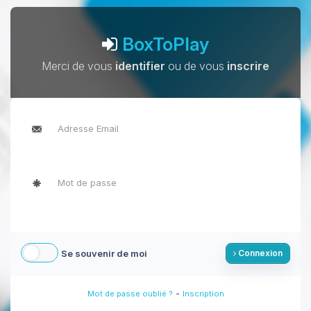
BoxToPlay
Merci de vous
identifier
ou de vous
inscrire
Se souvenir de moi
Connexion
-
Mot de passe oublié ?
Inscription