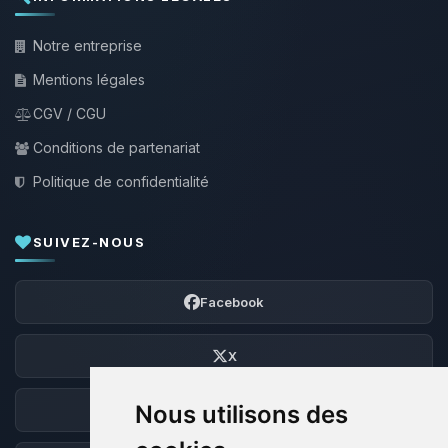
Notre entreprise
Mentions légales
CGV / CGU
Conditions de partenariat
Politique de confidentialité
SUIVEZ-NOUS
Facebook
X
Nous utilisons des
Discord