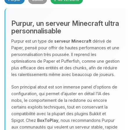
Purpur, un serveur Minecraft ultra
personnalisable
Purpur est un type de
serveur Minecraft
dérivé de
Paper, pensé pour offrir de hautes performances et une
Youpi, enfin quelqu’un pour me
personnalisation très poussée. Il reprend les
parler ! Moi c’est Choupy, ton petit
optimisations de Paper et Pufferfish, comme une gestion
assistant BoxToPlay. Dis-moi ce dont
plus efficace des entités et des chunks, afin de réduire
tu as besoin et je vais remuer mes
les ralentissements même avec beaucoup de joueurs.
petits circuits pour t’aider.
06/08/2026 à 08:11
Son principal atout est son immense panel d’options de
configuration, qui permet d’ajuster en détail l’IA des
mobs, le comportement de la redstone ou encore
certains exploits techniques, tout en conservant la
compatibilité avec la plupart des plugins Bukkit et
Spigot. Chez
BoxToPlay
, nous recommandons Purpur
aux communautés qui veulent un serveur stable, rapide