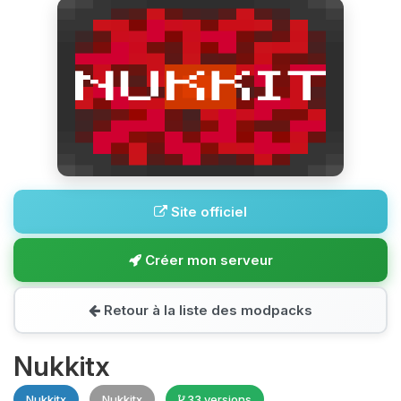
Site officiel
Créer mon serveur
Retour à la liste des modpacks
Nukkitx
Nukkitx
Nukkitx
33 versions