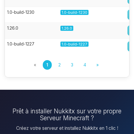
1.0-build-1230
1.0-build-1230
1.26.0
1.26.0
1.0-build-1227
1.0-build-1227
«
1
2
3
4
»
Prêt à installer Nukkitx sur votre propre
Serveur Minecraft ?
Créez votre serveur et installez Nukkitx en 1 clic !