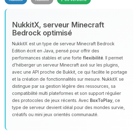
NukkitX, serveur Minecraft
Bedrock optimisé
NukkitX est un type de serveur Minecraft Bedrock
Youpi, enfin quelqu’un pour me
Edition écrit en Java, pensé pour offrir des
parler ! Moi c’est Choupy, ton petit
performances stables et une forte
flexibilité
. Il permet
assistant BoxToPlay. Dis-moi ce dont
d’héberger un serveur Minecraft axé sur les plugins,
tu as besoin et je vais remuer mes
avec une API proche de Bukkit, ce qui facilite le portage
petits circuits pour t’aider.
et la création de fonctionnalités sur mesure. NukkitX se
06/08/2026 à 11:46
distingue par sa gestion légère des ressources, sa
compatibilité multi plateformes et son support régulier
des protocoles de jeux récents. Avec
BoxToPlay
, ce
type de serveur devient idéal pour des mondes survie,
créatifs ou mini jeux orientés communauté.