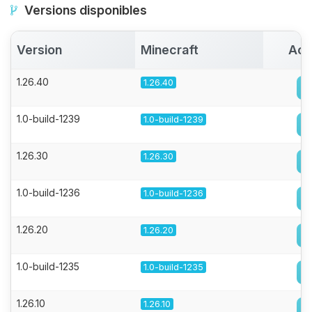
Versions disponibles
Version
Minecraft
Act
1.26.40
1.26.40
1.0-build-1239
1.0-build-1239
1.26.30
1.26.30
1.0-build-1236
1.0-build-1236
1.26.20
1.26.20
1.0-build-1235
1.0-build-1235
1.26.10
1.26.10