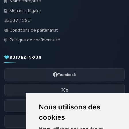
Notre entreprise
Mentions légales
CGV / CGU
Conditions de partenariat
Politique de confidentialité
SUIVEZ-NOUS
Facebook
X
Nous utilisons des
Discord
cookies
Forum