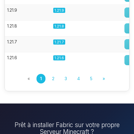
1.21.9
1.21.9
1.21.8
1.21.8
1.21.7
1.21.7
1.21.6
1.21.6
«
1
2
3
4
5
»
Prêt à installer Fabric sur votre propre
Serveur Minecraft ?