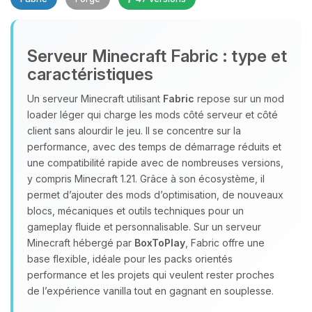
Serveur Minecraft Fabric : type et
caractéristiques
Un serveur Minecraft utilisant
Fabric
repose sur un mod
loader léger qui charge les mods côté serveur et côté
Youpi, enfin quelqu’un pour me
client sans alourdir le jeu. Il se concentre sur la
parler ! Moi c’est Choupy, ton petit
performance, avec des temps de démarrage réduits et
assistant BoxToPlay. Dis-moi ce dont
une compatibilité rapide avec de nombreuses versions,
tu as besoin et je vais remuer mes
y compris Minecraft 1.21. Grâce à son écosystème, il
petits circuits pour t’aider.
permet d’ajouter des mods d’optimisation, de nouveaux
06/08/2026 à 15:59
blocs, mécaniques et outils techniques pour un
gameplay fluide et personnalisable. Sur un serveur
Minecraft hébergé par
BoxToPlay
, Fabric offre une
base flexible, idéale pour les packs orientés
performance et les projets qui veulent rester proches
de l’expérience vanilla tout en gagnant en souplesse.