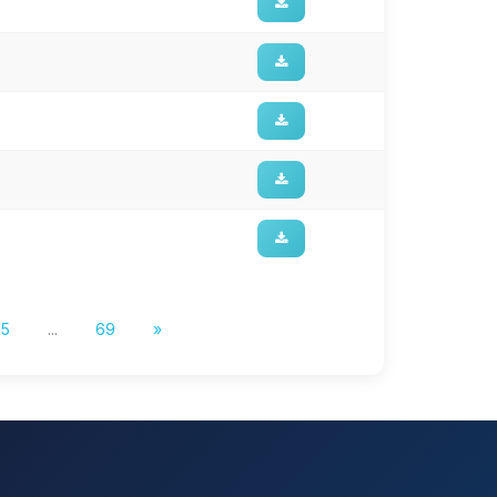
5
...
69
»