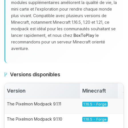
modules supplémentaires améliorent la qualité de vie, la
mini carte et l’exploration pour rendre chaque monde
plus vivant. Compatible avec plusieurs versions de
Minecraft, notamment Minecraft 1.16.5, 1.20 et 1.21, ce
modpack est idéal pour les communautés souhaitant se
lancer rapidement, et nous chez
BoxToPlay
le
recommandons pour un serveur Minecraft orienté
aventure.
Versions disponibles
Version
Minecraft
A
The Pixelmon Modpack 9.1.11
1.16.5 - Forge
The Pixelmon Modpack 9.1.10
1.16.5 - Forge