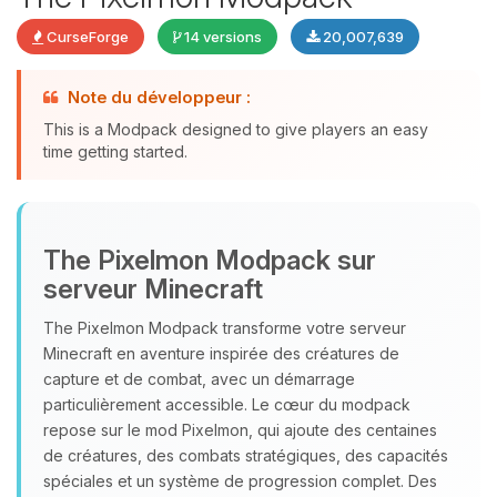
CurseForge
14 versions
20,007,639
Note du développeur :
This is a Modpack designed to give players an easy
time getting started.
Youpi, enfin quelqu’un pour me
parler ! Moi c’est Choupy, ton petit
assistant BoxToPlay. Dis-moi ce dont
tu as besoin et je vais remuer mes
The Pixelmon Modpack sur
petits circuits pour t’aider.
serveur Minecraft
07/08/2026 à 17:43
The Pixelmon Modpack transforme votre serveur
Minecraft en aventure inspirée des créatures de
capture et de combat, avec un démarrage
particulièrement accessible. Le cœur du modpack
repose sur le mod Pixelmon, qui ajoute des centaines
de créatures, des combats stratégiques, des capacités
spéciales et un système de progression complet. Des