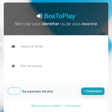
BoxToPlay
Merci de vous
identifier
ou de vous
inscrire
Se souvenir de moi
Connexion
-
Mot de passe oublié ?
Inscription