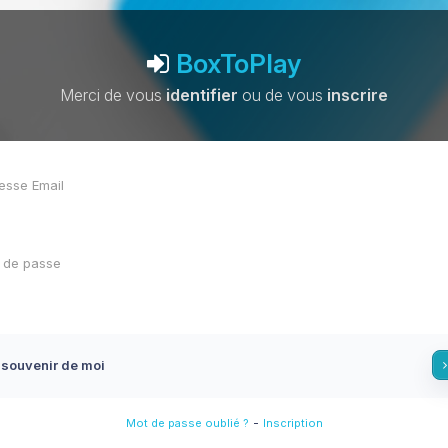
BoxToPlay
Merci de vous
identifier
ou de vous
inscrire
 souvenir de moi
-
Mot de passe oublié ?
Inscription