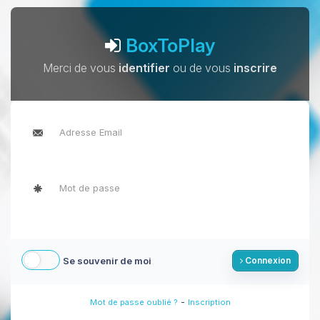
BoxToPlay
Merci de vous
identifier
ou de vous
inscrire
Se souvenir de moi
Connexion
-
Mot de passe oublié ?
Inscription