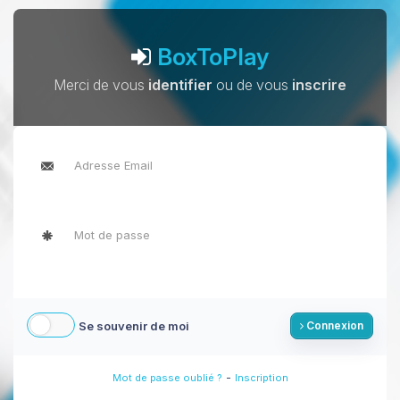
BoxToPlay
Merci de vous
identifier
ou de vous
inscrire
Se souvenir de moi
Connexion
-
Mot de passe oublié ?
Inscription