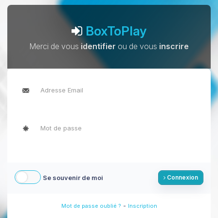
BoxToPlay
Merci de vous
identifier
ou de vous
inscrire
Se souvenir de moi
Connexion
-
Mot de passe oublié ?
Inscription