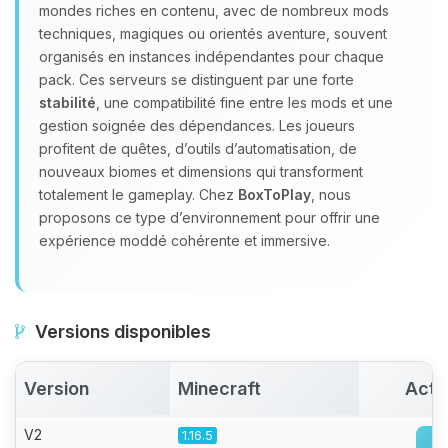
Youpi, enfin quelqu’un pour me
mondes riches en contenu, avec de nombreux mods
parler ! Moi c’est Choupy, ton petit
techniques, magiques ou orientés aventure, souvent
assistant BoxToPlay. Dis-moi ce dont
organisés en instances indépendantes pour chaque
tu as besoin et je vais remuer mes
pack. Ces serveurs se distinguent par une forte
petits circuits pour t’aider.
stabilité
, une compatibilité fine entre les mods et une
07/08/2026 à 15:49
gestion soignée des dépendances. Les joueurs
profitent de quêtes, d’outils d’automatisation, de
nouveaux biomes et dimensions qui transforment
totalement le gameplay. Chez
BoxToPlay
, nous
proposons ce type d’environnement pour offrir une
expérience moddé cohérente et immersive.
Versions disponibles
Version
Minecraft
Acti
V2
1.16.5