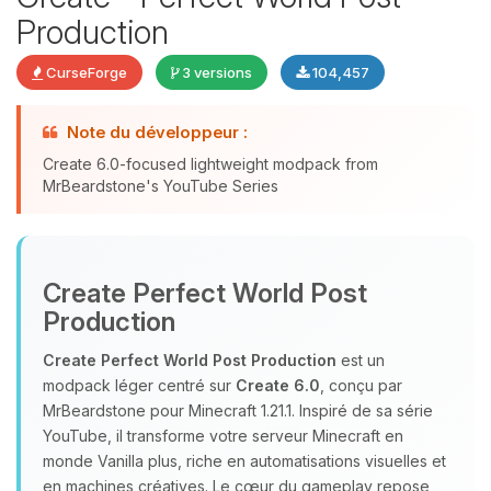
Production
CurseForge
3 versions
104,457
Note du développeur :
Youpi, enfin quelqu’un pour me
Create 6.0-focused lightweight modpack from
parler ! Moi c’est Choupy, ton petit
MrBeardstone's YouTube Series
assistant BoxToPlay. Dis-moi ce dont
tu as besoin et je vais remuer mes
petits circuits pour t’aider.
08/08/2026 à 18:03
Create Perfect World Post
Production
Create Perfect World Post Production
est un
modpack léger centré sur
Create 6.0
, conçu par
MrBeardstone pour Minecraft 1.21.1. Inspiré de sa série
YouTube, il transforme votre serveur Minecraft en
monde Vanilla plus, riche en automatisations visuelles et
en machines créatives. Le cœur du gameplay repose