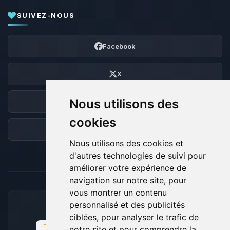
SUIVEZ-NOUS
Facebook
X
Nous utilisons des
Discord
cookies
Forum
Nous utilisons des cookies et
d'autres technologies de suivi pour
améliorer votre expérience de
navigation sur notre site, pour
vous montrer un contenu
personnalisé et des publicités
MOYENS DE PAIEMENT ACCEPTÉS
ciblées, pour analyser le trafic de
notre site et pour comprendre la