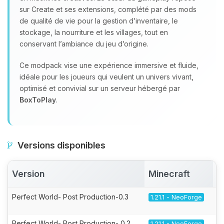
sur Create et ses extensions, complété par des mods
de qualité de vie pour la gestion d’inventaire, le
stockage, la nourriture et les villages, tout en
conservant l’ambiance du jeu d’origine.
Ce modpack vise une expérience immersive et fluide,
idéale pour les joueurs qui veulent un univers vivant,
optimisé et convivial sur un serveur hébergé par
BoxToPlay
.
Versions disponibles
Version
Minecraft
A
Perfect World- Post Production-0.3
1.21.1 - NeoForge
Perfect World- Post Production- 0.2
1.21.1 - NeoForge