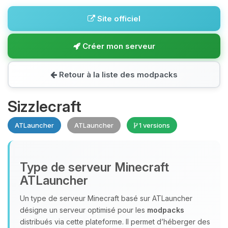
Site officiel
Créer mon serveur
Retour à la liste des modpacks
Sizzlecraft
ATLauncher
ATLauncher
1 versions
Type de serveur Minecraft
ATLauncher
Un type de serveur Minecraft basé sur ATLauncher
désigne un serveur optimisé pour les
modpacks
distribués via cette plateforme. Il permet d’héberger des
Youpi, enfin quelqu’un pour me