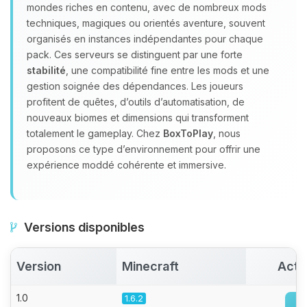
mondes riches en contenu, avec de nombreux mods
parler ! Moi c’est Choupy, ton petit
techniques, magiques ou orientés aventure, souvent
assistant BoxToPlay. Dis-moi ce dont
organisés en instances indépendantes pour chaque
tu as besoin et je vais remuer mes
pack. Ces serveurs se distinguent par une forte
petits circuits pour t’aider.
stabilité
, une compatibilité fine entre les mods et une
07/08/2026 à 02:25
gestion soignée des dépendances. Les joueurs
profitent de quêtes, d’outils d’automatisation, de
nouveaux biomes et dimensions qui transforment
totalement le gameplay. Chez
BoxToPlay
, nous
proposons ce type d’environnement pour offrir une
expérience moddé cohérente et immersive.
Versions disponibles
Version
Minecraft
Acti
1.0
1.6.2