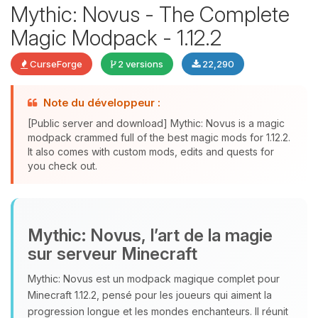
Mythic: Novus - The Complete
Magic Modpack - 1.12.2
CurseForge
2 versions
22,290
Youpi, enfin quelqu’un pour me
parler ! Moi c’est Choupy, ton petit
Note du développeur :
assistant BoxToPlay. Dis-moi ce dont
[Public server and download] Mythic: Novus is a magic
tu as besoin et je vais remuer mes
modpack crammed full of the best magic mods for 1.12.2.
petits circuits pour t’aider.
It also comes with custom mods, edits and quests for
you check out.
06/08/2026 à 13:17
Mythic: Novus, l’art de la magie
sur serveur Minecraft
Mythic: Novus est un modpack magique complet pour
Minecraft 1.12.2, pensé pour les joueurs qui aiment la
progression longue et les mondes enchanteurs. Il réunit