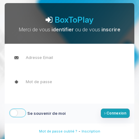
BoxToPlay
Merci de vous
identifier
ou de vous
inscrire
Se souvenir de moi
Connexion
-
Mot de passe oublié ?
Inscription