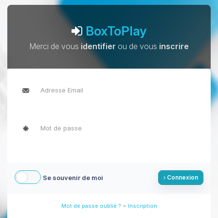
BoxToPlay
Merci de vous
identifier
ou de vous
inscrire
Se souvenir de moi
Connexion
-
Mot de passe oublié ?
Inscription