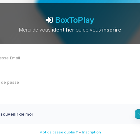
BoxToPlay
Merci de vous
identifier
ou de vous
inscrire
 souvenir de moi
-
Mot de passe oublié ?
Inscription