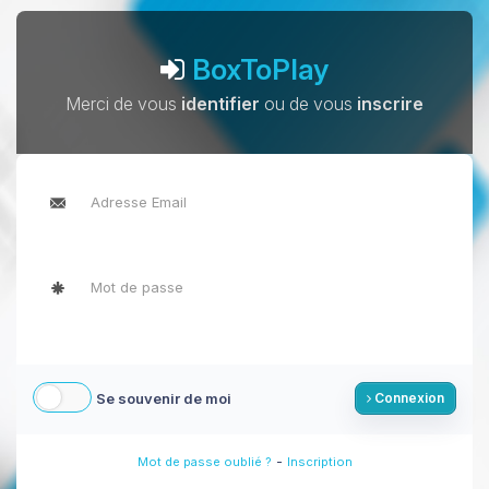
BoxToPlay
Merci de vous
identifier
ou de vous
inscrire
Se souvenir de moi
Connexion
-
Mot de passe oublié ?
Inscription