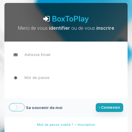
BoxToPlay
Merci de vous
identifier
ou de vous
inscrire
Se souvenir de moi
Connexion
-
Mot de passe oublié ?
Inscription