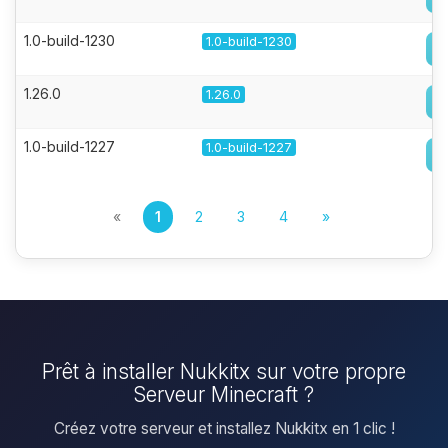
1.0-build-1230
1.0-build-1230
1.26.0
1.26.0
1.0-build-1227
1.0-build-1227
«
1
2
3
4
»
Prêt à installer Nukkitx sur votre propre
Serveur Minecraft ?
Créez votre serveur et installez Nukkitx en 1 clic !