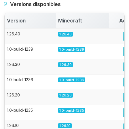
Versions disponibles
Version
Minecraft
Act
1.26.40
1.26.40
1.0-build-1239
1.0-build-1239
1.26.30
1.26.30
1.0-build-1236
1.0-build-1236
1.26.20
1.26.20
1.0-build-1235
1.0-build-1235
1.26.10
1.26.10