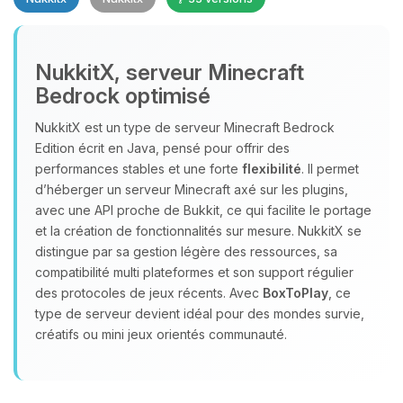
NukkitX, serveur Minecraft
Bedrock optimisé
NukkitX est un type de serveur Minecraft Bedrock
Youpi, enfin quelqu’un pour me
Edition écrit en Java, pensé pour offrir des
parler ! Moi c’est Choupy, ton petit
performances stables et une forte
flexibilité
. Il permet
assistant BoxToPlay. Dis-moi ce dont
d’héberger un serveur Minecraft axé sur les plugins,
tu as besoin et je vais remuer mes
avec une API proche de Bukkit, ce qui facilite le portage
petits circuits pour t’aider.
et la création de fonctionnalités sur mesure. NukkitX se
08/08/2026 à 23:57
distingue par sa gestion légère des ressources, sa
compatibilité multi plateformes et son support régulier
des protocoles de jeux récents. Avec
BoxToPlay
, ce
type de serveur devient idéal pour des mondes survie,
créatifs ou mini jeux orientés communauté.