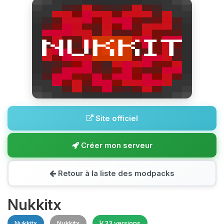
Site officiel
Créer mon serveur
Retour à la liste des modpacks
Nukkitx
Nukkitx
Nukkitx
33 versions