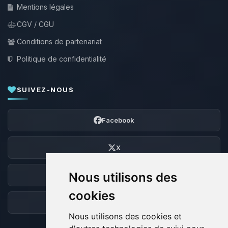
Mentions légales
CGV / CGU
Conditions de partenariat
Politique de confidentialité
SUIVEZ-NOUS
Facebook
X
Nous utilisons des
Discord
cookies
Forum
Nous utilisons des cookies et