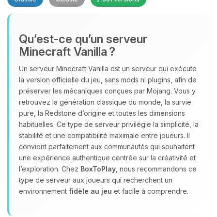
Qu’est‑ce qu’un serveur
Minecraft Vanilla ?
Un serveur Minecraft Vanilla est un serveur qui exécute
Youpi, enfin quelqu’un pour me
la version officielle du jeu, sans mods ni plugins, afin de
parler ! Moi c’est Choupy, ton petit
préserver les mécaniques conçues par Mojang. Vous y
assistant BoxToPlay. Dis-moi ce dont
retrouvez la génération classique du monde, la survie
tu as besoin et je vais remuer mes
pure, la Redstone d’origine et toutes les dimensions
petits circuits pour t’aider.
habituelles. Ce type de serveur privilégie la simplicité, la
stabilité et une compatibilité maximale entre joueurs. Il
10/08/2026 à 14:19
convient parfaitement aux communautés qui souhaitent
une expérience authentique centrée sur la créativité et
l’exploration. Chez
BoxToPlay
, nous recommandons ce
type de serveur aux joueurs qui recherchent un
environnement
fidèle au jeu
et facile à comprendre.