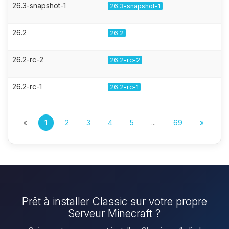
26.3-snapshot-1
26.3-snapshot-1
26.2
26.2
26.2-rc-2
26.2-rc-2
26.2-rc-1
26.2-rc-1
«
1
2
3
4
5
...
69
»
Prêt à installer Classic sur votre propre
Serveur Minecraft ?