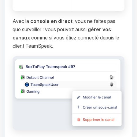
Avec la
console en direct
, vous ne faites pas
que surveiller : vous pouvez aussi
gérer vos
canaux
comme si vous étiez connecté depuis le
client TeamSpeak.
Youpi, enfin quelqu’un pour me
parler ! Moi c’est Choupy, ton petit
assistant BoxToPlay. Dis-moi ce dont
tu as besoin et je vais remuer mes
petits circuits pour t’aider.
06/08/2026 à 23:28