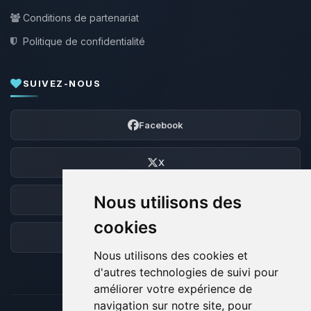
Conditions de partenariat
Politique de confidentialité
SUIVEZ-NOUS
Facebook
X
Nous utilisons des
Discord
cookies
Forum
Nous utilisons des cookies et
d'autres technologies de suivi pour
améliorer votre expérience de
navigation sur notre site, pour