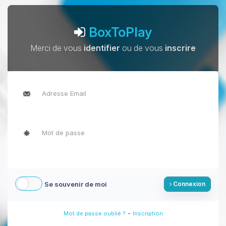
BoxToPlay
Merci de vous
identifier
ou de vous
inscrire
Se souvenir de moi
Connexion
-
Mot de passe oublié ?
Inscription